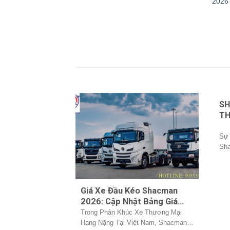
2026 
SH
TH
MỐ
ĐẦ
Sự 
Sha
N
Min
Giá Xe Đầu Kéo Shacman
2026: Cập Nhật Bảng Giá
Mới Nhất
Trong Phân Khúc Xe Thương Mại
Hạng Nặng Tại Việt Nam, Shacman