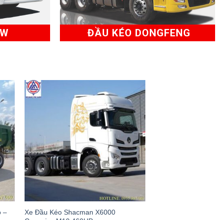
AW
ĐẦU KÉO DONGFENG
ỏ –
Xe Đầu Kéo Shacman X6000