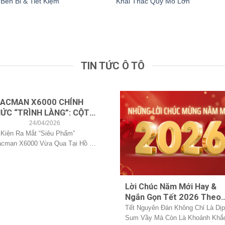
Bền Bỉ & Tiết Kiệm
Khai Thác Quy Mô Lớn
TIN TỨC Ô TÔ
ACMAN X6000 CHÍNH
ỨC “TRÌNH LÀNG”: CỘT
C MỚI CHO PHÂN KHÚC
24/04/2026
U KÉO CAO CẤP TẠI VIỆT
Kiện Ra Mắt “siêu Phẩm”
cman X6000 Vừa Qua Tại Hồ Chí
AM
h Do[...]
Lời Chúc Năm Mới Hay &
Ngắn Gọn Tết 2026 Theo
Từng Vai Vế
Tết Nguyên Đán Không Chỉ Là Dịp
Sum Vầy Mà Còn Là Khoảnh Khắ