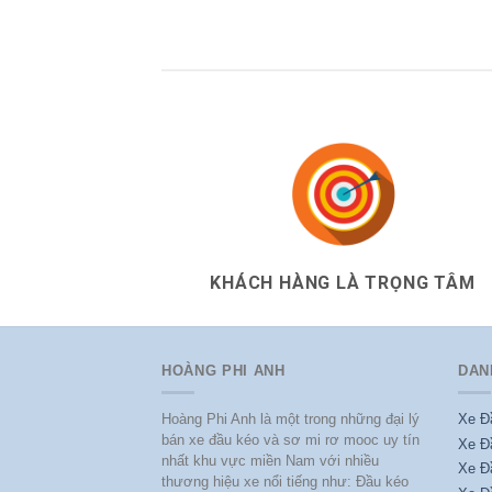
Đã Khẳng Định[...]
KHÁCH HÀNG LÀ TRỌNG TÂM
HOÀNG PHI ANH
DAN
Hoàng Phi Anh là một trong những đại lý
Xe Đ
bán xe đầu kéo và sơ mi rơ mooc uy tín
Xe Đ
nhất khu vực miền Nam với nhiều
Xe Đ
thương hiệu xe nổi tiếng như: Đầu kéo