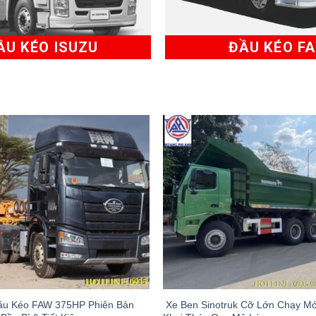
U KÉO ISUZU
ĐẦU KÉO F
ầu Kéo FAW 375HP Phiên Bản
​ Xe Ben Sinotruk Cỡ Lớn Chạy M