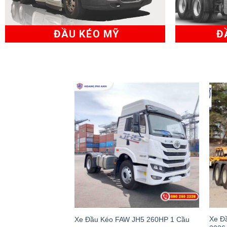
ĐẦU KÉO MỸ
ĐẦ
Sitrak T7H 440 Cầu
Xe Đ
Xe Đầu Kéo FAW JH5 260HP 1 Cầu