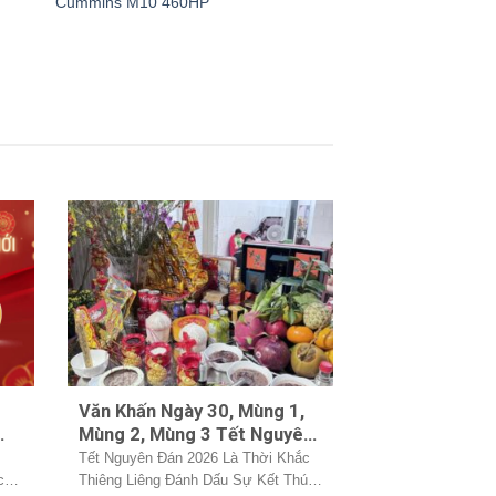
Cummins M10 460HP
Văn Khấn Ngày 30, Mùng 1,
Mùng 2, Mùng 3 Tết Nguyên
Đán 2026
Tết Nguyên Đán 2026 Là Thời Khắc
c
Thiêng Liêng Đánh Dấu Sự Kết Thúc