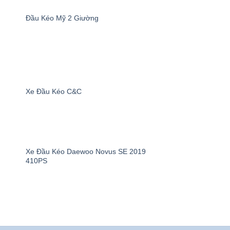
Đầu Kéo Mỹ 2 Giường
uôn sẵn sàng đáp ứng mọi nhu cầu vận
ờng dài, tất cả đều được chọn lọc kỹ
Xe Đầu Kéo C&C
 lựa chọn và đưa ra quyết định đầu tư
.
Xe Đầu Kéo Daewoo Novus SE 2019
410PS
ẩm ra thị trường Việt Nam. Mỗi khi có
ông qua hệ thống của chúng tôi.
về an toàn, tiết kiệm nhiên liệu và thân
ất lượng và giá trị sử dụng.