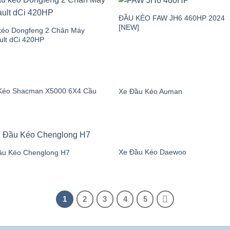
t
ĐẦU KÉO FAW JH6 460HP 2024
[NEW]
kéo Dongfeng 2 Chân Máy
ult dCi 420HP
e đầu kéo hàng đầu thị trường
 hàng đầu Việt Nam
, chúng tôi sở hữu nguồn xe phong phú, l
cầu
,
2 cầu
, đến đầu kéo công suất lớn chuyên chạy container đư
Kéo Shacman X5000 6X4 Cầu
Xe Đầu Kéo Auman
 mức lớn, liên tục cập nhật, giúp khách hàng dễ dàng so sánh,
i mà không phải đơn vị nào trên thị trường cũng có thể đáp ứng
ng xe nổi tiếng thế giới
Xe Đầu Kéo Daewoo
ầu Kéo Chenglong H7
xe đầu kéo nổi tiếng thế giới tin tưởng lựa chọn để đưa sản ph
oặc công nghệ động cơ tiên tiến, sản phẩm đều được gửi về th
tiếp cận sớm các dòng đầu kéo hiện đại, đạt tiêu chuẩn quốc tế 
1
2
3
4
5
 chứng về nguồn gốc chính hãng mà còn là cam kết lâu dài về ch