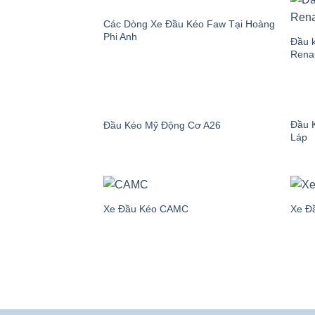
Website:
thegioidaukeo.ne
Các Dòng Xe Đầu Kéo Faw Tại Hoàng
Phi Anh
Đầu 
Rena
Nơi quy tụ số lượng lớn x
Với lợi thế là
đại lý mua bán xe đầu kéo
hành thực tế. Từ các dòng
xe đầu kéo 1 
Đầu 
Đầu Kéo Mỹ Động Cơ A26
lưỡng về chất lượng, cấu hình và độ bền.
Láp
Số lượng xe đầu kéo được cung cấp luôn ở
nhanh chóng. Đây chính là lợi thế vượt trộ
Đối tác tin cậy của các hã
Xe Đầu Kéo CAMC
Xe Đ
Chúng tôi tự hào là đơn vị được các hãng 
mẫu xe đầu kéo mới, phiên bản nâng cấp h
Nhờ đó, khách hàng tại Việt Nam có cơ hội 
thiện môi trường. Đây không chỉ là sự bảo
Xe kéo rơ mooc