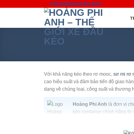
Skip
THEGIOIDAUKEO.NET
to
content
T
Với khả năng kéo theo rơ mooc,
sơ mi rơ
cao hiệu suất và đảm bảo tiến độ giao hà
dạng về chủng loại, công suất và thương 
Hoàng Phi Anh
là đơn vị c
kéo container chính hãng từ
giải pháp vận tải hiệu quả, b
Hotline/Zalo:
0935.967.96