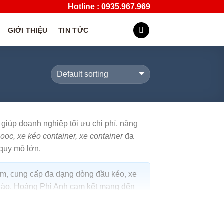
Hotline : 0935.967.969
GIỚI THIỆU
TIN TỨC
 giúp doanh nghiệp tối ưu chi phí, nâng
ooc, xe kéo container, xe container
đa
 quy mô lớn.
am, cung cấp đa dạng dòng đầu kéo, xe
i dào, Hoàng Phi Anh cam kết mang đến