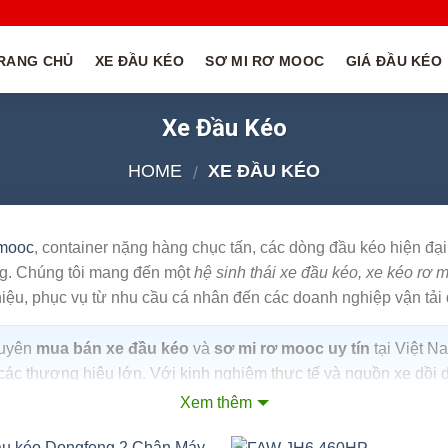
RANG CHỦ
XE ĐẦU KÉO
SƠ MI RƠ MOOC
GIÁ ĐẦU KÉO
Xe Đầu Kéo
HOME
XE ĐẦU KÉO
/
 mooc
, container nặng hàng chục tấn, các dòng đầu kéo hiện đại
ng. Chúng tôi mang đến một
hệ sinh thái xe đầu kéo, xe kéo rơ m
hiệu, phục vụ từ nhu cầu cá nhân đến các doanh nghiệp vận tải
huyên
mua bán xe đầu kéo
và
sơ mi rơ mooc uy tín
tại Việt N
 các thương hiệu lớn. Với kinh nghiệm thực tế và nguồn xe dồ
ền bỉ và tối ưu chi phí cho khách hàng.
Xem thêm
9