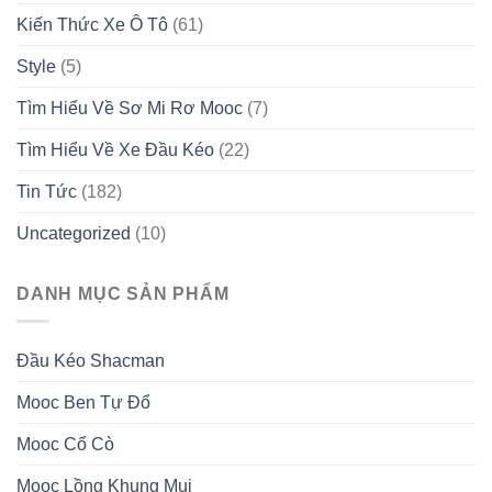
Ngoài
Đán
Kiến Thức Xe Ô Tô
(61)
Trời
2026
2026
Đầy
Style
(5)
Đủ
Tìm Hiểu Về Sơ Mi Rơ Mooc
(7)
Tìm Hiểu Về Xe Đầu Kéo
(22)
Tin Tức
(182)
Uncategorized
(10)
DANH MỤC SẢN PHẨM
Đầu Kéo Shacman
Mooc Ben Tự Đổ
Mooc Cổ Cò
Mooc Lồng Khung Mui