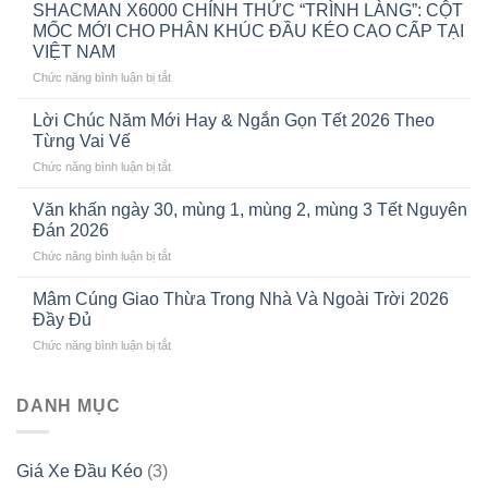
Xe
SHACMAN X6000 CHÍNH THỨC “TRÌNH LÀNG”: CỘT
Đầu
MỐC MỚI CHO PHÂN KHÚC ĐẦU KÉO CAO CẤP TẠI
Kéo
VIỆT NAM
Shacman
ở
Chức năng bình luận bị tắt
2026:
SHACMAN
Cập
X6000
Nhật
Lời Chúc Năm Mới Hay & Ngắn Gọn Tết 2026 Theo
CHÍNH
Bảng
Từng Vai Vế
THỨC
Giá
ở
Chức năng bình luận bị tắt
“TRÌNH
Mới
Lời
LÀNG”:
Nhất
Chúc
CỘT
Văn khấn ngày 30, mùng 1, mùng 2, mùng 3 Tết Nguyên
Năm
MỐC
Đán 2026
Mới
MỚI
ở
Chức năng bình luận bị tắt
Hay
CHO
Văn
&
PHÂN
khấn
Ngắn
Mâm Cúng Giao Thừa Trong Nhà Và Ngoài Trời 2026
KHÚC
ngày
Gọn
Đầy Đủ
ĐẦU
30,
Tết
KÉO
ở
Chức năng bình luận bị tắt
mùng
2026
CAO
Mâm
1,
Theo
CẤP
Cúng
mùng
Từng
TẠI
Giao
DANH MỤC
2,
Vai
VIỆT
Thừa
mùng
Vế
NAM
Trong
3
Nhà
Tết
Giá Xe Đầu Kéo
(3)
Và
Nguyên