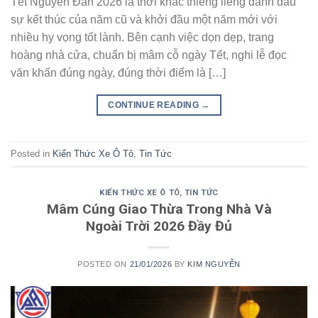
Tết Nguyên Đán 2026 là thời khắc thiêng liêng đánh dấu
sự kết thúc của năm cũ và khởi đầu một năm mới với
nhiều hy vọng tốt lành. Bên cạnh việc dọn dẹp, trang
hoàng nhà cửa, chuẩn bị mâm cỗ ngày Tết, nghi lễ đọc
văn khấn đúng ngày, đúng thời điểm là […]
CONTINUE READING
→
Posted in
Kiến Thức Xe Ô Tô
,
Tin Tức
KIẾN THỨC XE Ô TÔ
,
TIN TỨC
Mâm Cúng Giao Thừa Trong Nhà Và
Ngoài Trời 2026 Đầy Đủ
POSTED ON
21/01/2026
BY
KIM NGUYỄN