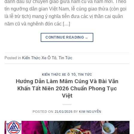
đánh dấu sự chuyển giao giữa năm cũ và năm mới. Theo
tín ngưỡng dân gian Việt Nam, lễ cúng giao thừa (còn gọi
là lễ trừ tịch) mang ý nghĩa tiễn đưa các vị thần cai quản
năm cũ và nghênh đón các […]
CONTINUE READING
→
Posted in
Kiến Thức Xe Ô Tô
,
Tin Tức
KIẾN THỨC XE Ô TÔ
,
TIN TỨC
Hướng Dẫn Làm Mâm Cúng Và Bài Văn
Khấn Tất Niên 2026 Chuẩn Phong Tục
Việt
POSTED ON
21/01/2026
BY
KIM NGUYỄN