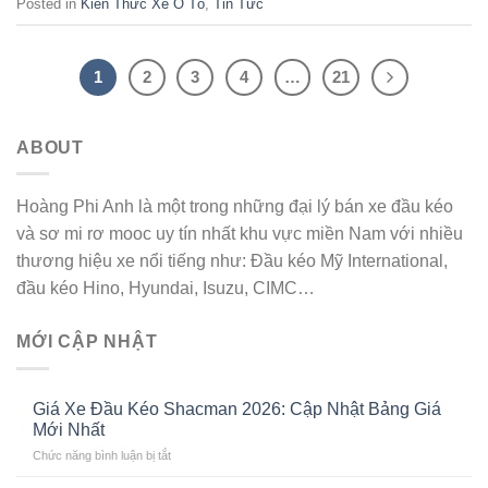
Posted in
Kiến Thức Xe Ô Tô
,
Tin Tức
1
2
3
4
…
21
ABOUT
Hoàng Phi Anh là một trong những đại lý bán xe đầu kéo
và sơ mi rơ mooc uy tín nhất khu vực miền Nam với nhiều
thương hiệu xe nổi tiếng như: Đầu kéo Mỹ International,
đầu kéo Hino, Hyundai, Isuzu, CIMC…
MỚI CẬP NHẬT
Giá Xe Đầu Kéo Shacman 2026: Cập Nhật Bảng Giá
Mới Nhất
ở
Chức năng bình luận bị tắt
Giá