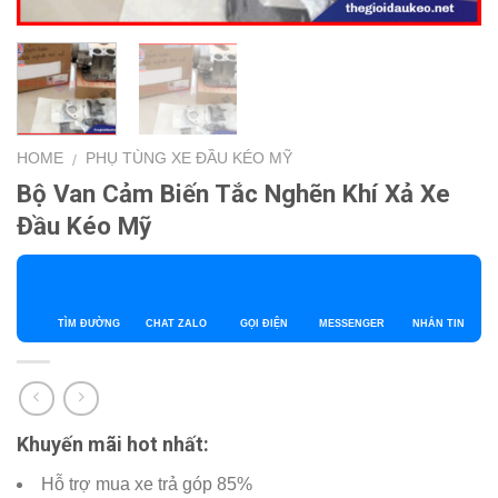
HOME
PHỤ TÙNG XE ĐẦU KÉO MỸ
/
Bộ Van Cảm Biến Tắc Nghẽn Khí Xả Xe
Đầu Kéo Mỹ
TÌM ĐƯỜNG
CHAT ZALO
GỌI ĐIỆN
MESSENGER
NHẮN TIN
Khuyến mãi hot nhất:
Hỗ trợ mua xe trả góp 85%