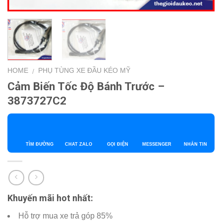
HOME
PHỤ TÙNG XE ĐẦU KÉO MỸ
/
Cảm Biến Tốc Độ Bánh Trước –
3873727C2
TÌM ĐƯỜNG
CHAT ZALO
GỌI ĐIỆN
MESSENGER
NHẮN TIN
Khuyến mãi hot nhất:
Hỗ trợ mua xe trả góp 85%