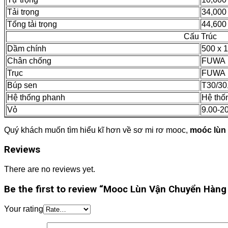
Tải trọng
34,000
Tổng tải trọng
44,600
Cấu Trúc
Dầm chính
500 x 
Chân chống
FUWA
Trục
FUWA 
Búp sen
T30/30
Hệ thống phanh
Hệ thố
Vỏ
9.00-2
Quý khách muốn tìm hiểu kĩ hơn về sơ mi rơ mooc,
moóc lùn
Reviews
There are no reviews yet.
Be the first to review “Mooc Lùn Vận Chuyển Hàng
Your rating