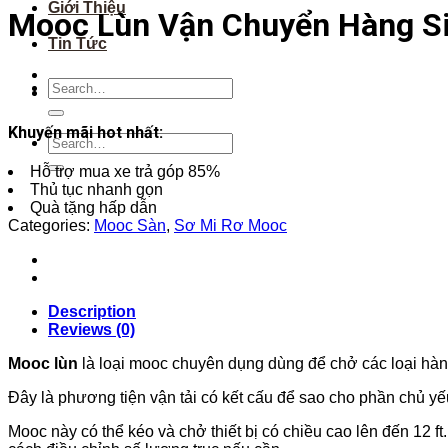
Giới Thiệu
Mooc Lùn Vận Chuyển Hàng Si
Tin Tức
Khuyến mãi hot nhất:
Hỗ trợ mua xe trả góp 85%
Thủ tục nhanh gọn
Quà tặng hấp dẫn
Categories:
Mooc Sàn
,
Sơ Mi Rơ Mooc
Description
Reviews (0)
Mooc lùn
là loại mooc chuyên dụng dùng để chở các loại hàng
Đây là phương tiện vận tải có kết cấu để sao cho phần chủ yế
Mooc này có thể kéo và chở thiết bị có chiều cao lên đến 12 ft