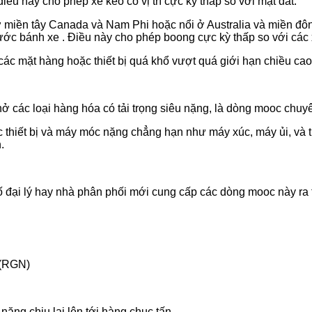
iều này cho phép xe kéo có vị trí cực kỳ thấp so với mặt đất.
 ở miền tây Canada và Nam Phi hoặc nổi ở Australia và miền đ
ước bánh xe . Điều này cho phép boong cực kỳ thấp so với các 
ác mặt hàng hoặc thiết bị quá khổ vượt quá giới hạn chiều ca
 các loại hàng hóa có tải trọng siêu nặng, là dòng mooc chuy
hiết bị và máy móc nặng chẳng hạn như máy xúc, máy ủi, và th
.
số đại lý hay nhà phân phối mới cung cấp các dòng mooc này ra 
(RGN)
ăng chịu lại lên tới hàng chục tấn.