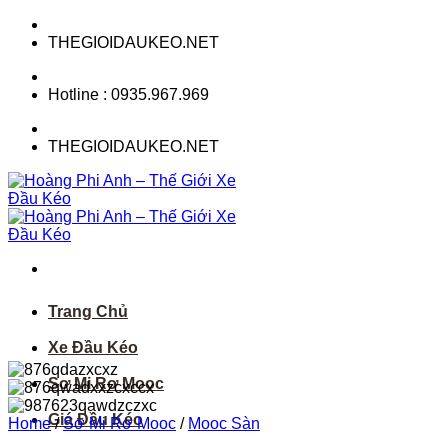
Skip
to
THEGIOIDAUKEO.NET
content
Hotline : 0935.967.969
THEGIOIDAUKEO.NET
Trang Chủ
Xe Đầu Kéo
Sơ Mi Rơ Mooc
Giá Đầu Kéo
Home
/
Sơ Mi Rơ Mooc
/
Mooc Sàn