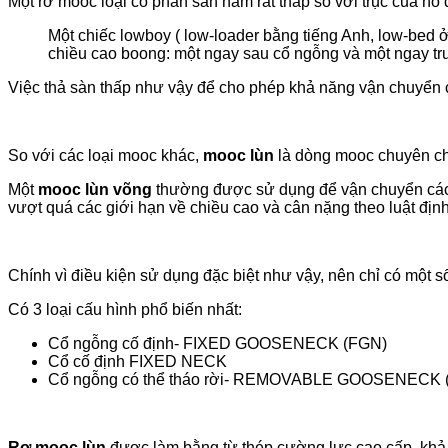
Một rơ mooc loại có phần sàn nằm rất thấp so với trục của nó đ
Một chiếc lowboy ( low-loader bằng tiếng Anh, low-bed
chiều cao boong: một ngay sau cổ ngỗng và một ngay tr
Việc thả sàn thấp như vậy để cho phép khả năng vận chuyển c
So với các loại mooc khác,
mooc lùn
là dòng mooc chuyên chở
Một
mooc lùn võng
thường được sử dụng để vận chuyển các t
vượt quá các giới hạn về chiều cao và cân nặng theo luật định
Chính vì điều kiện sử dụng đặc biệt như vậy, nên chỉ có một 
Có 3 loại cấu hình phổ biến nhất:
Cổ ngỗng cố định- FIXED GOOSENECK (FGN)
Cổ cố định FIXED NECK
Cổ ngỗng có thể tháo rời- REMOVABLE GOOSENECK 
Rơ mooc lùn
được làm bằng từ thép cường lực cao cấp, khả n