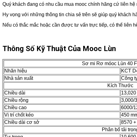
Quý khách đang có nhu cầu mua mooc chính hãng cứ liên hệ
Hy vọng với những thông tin chia sẻ trên sẽ giúp quý khách h
Nếu có thắc mắc hoặc cần được tư vấn trực tiếp, có thể liên 
Thông Số Kỹ Thuật Của Mooc Lùn
Sơ mi Rơ móoc Lùn 40 Fe
Nhãn hiệu
KCT D
Nhà sản xuất
Công t
Kích Thước
Chiều dài
13,02
Chiều rộng
3,000/
Chiều cao
6000/
Vị trí chốt kéo
450 m
Chiều dài cơ sở
8570 +
Phân bố tải trọn
Tự trọng
10,600