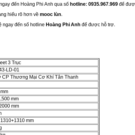
 ngay đến Hoàng Phi Anh qua số
hotline: 0935.967.969
để được 
àng hiểu rõ hơn về
mooc lùn
.
hệ ngay đến số hotline
Hoàng Phi Anh
để được hỗ trợ.
et 3 Trục
43-LD-01
y CP Thương Mại Cơ Khí Tân Thanh
0 mm
3,500 mm
12000 mm
m
 1310+1310 mm
g
 kg