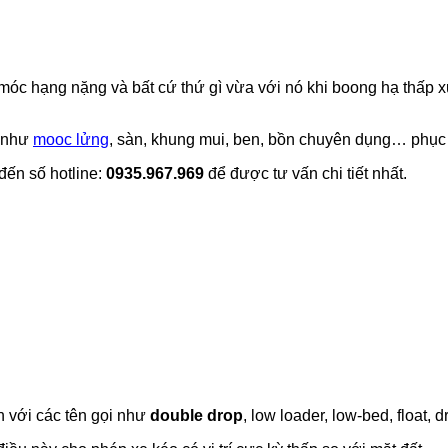
 móc hạng nặng và bất cứ thứ gì vừa với nó khi boong hạ thấp
c như
mooc lửng
, sàn, khung mui, ben, bồn chuyên dụng… phục 
đến số hotline:
0935.967.969
để được tư vấn chi tiết nhất.
 với các tên gọi như
double drop
, low loader, low-bed, float, 