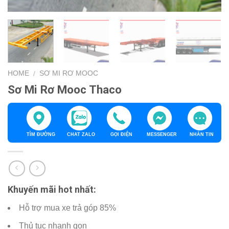
HOME
SƠ MI RƠ MOOC
/
Sơ Mi Rơ Mooc Thaco
TÌM ĐƯỜNG
CHAT ZALO
GỌI ĐIỆN
MESSENGER
NHẮN TIN
Khuyến mãi hot nhất:
Hỗ trợ mua xe trả góp 85%
Thủ tục nhanh gọn