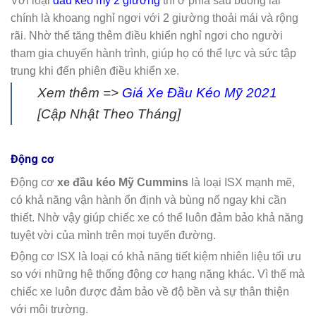
Với loại
đầu kéo mỹ 2 giường
thì ở phía sau buồng lái
chính là khoang nghỉ ngơi với 2 giường thoải mái và rộng
rãi. Nhờ thế tăng thêm điều khiển nghỉ ngơi cho người
tham gia chuyến hành trình, giúp họ có thể lực và sức tập
trung khi đến phiên điều khiển xe.
Xem thêm =>
Giá Xe Đầu Kéo Mỹ 2021
[Cập Nhật Theo Tháng]
Động cơ
Động cơ
xe đầu kéo Mỹ Cummins
là loại ISX mạnh mẽ,
có khả năng vận hành ổn định và bùng nổ ngay khi cần
thiết. Nhờ vậy giúp chiếc xe có thể luôn đảm bảo khả năng
tuyệt vời của mình trên mọi tuyến đường.
Động cơ ISX là loại có khả năng tiết kiệm nhiên liệu tối ưu
so với những hệ thống động cơ hạng nặng khác. Vì thế mà
chiếc xe luôn được đảm bảo về độ bền và sự thân thiện
với môi trường.