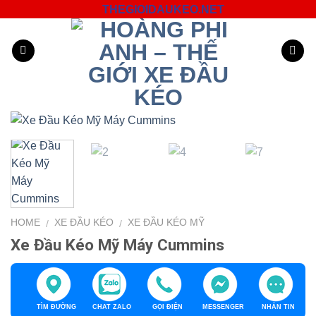
Skip
THEGIOIDAUKEO.NET
to
content
HOME
XE ĐẦU KÉO
XE ĐẦU KÉO MỸ
/
/
Xe Đầu Kéo Mỹ Máy Cummins
TÌM ĐƯỜNG
CHAT ZALO
GỌI ĐIỆN
MESSENGER
NHẮN TIN