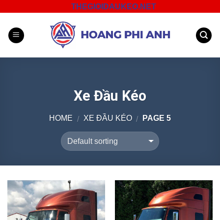
Skip
THEGIOIDAUKEO.NET
to
content
Xe Đầu Kéo
HOME
XE ĐẦU KÉO
PAGE 5
/
/