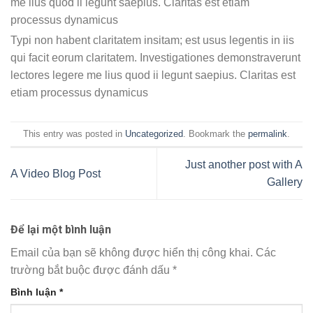
me lius quod ii legunt saepius. Claritas est etiam
processus dynamicus
Typi non habent claritatem insitam; est usus legentis in iis
qui facit eorum claritatem. Investigationes demonstraverunt
lectores legere me lius quod ii legunt saepius. Claritas est
etiam processus dynamicus
This entry was posted in
Uncategorized
. Bookmark the
permalink
.
Just another post with A
A Video Blog Post
Gallery
Để lại một bình luận
Email của bạn sẽ không được hiển thị công khai.
Các
trường bắt buộc được đánh dấu
*
Bình luận
*