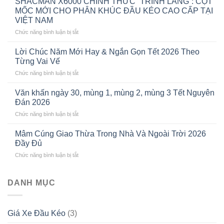
SHACMAN X6000 CHÍNH THỨC “TRÌNH LÀNG”: CỘT
Đầu
MỐC MỚI CHO PHÂN KHÚC ĐẦU KÉO CAO CẤP TẠI
Kéo
VIỆT NAM
Shacman
ở
Chức năng bình luận bị tắt
2026:
SHACMAN
Cập
X6000
Nhật
Lời Chúc Năm Mới Hay & Ngắn Gọn Tết 2026 Theo
CHÍNH
Bảng
Từng Vai Vế
THỨC
Giá
ở
Chức năng bình luận bị tắt
“TRÌNH
Mới
Lời
LÀNG”:
Nhất
Chúc
CỘT
Văn khấn ngày 30, mùng 1, mùng 2, mùng 3 Tết Nguyên
Năm
MỐC
Đán 2026
Mới
MỚI
ở
Chức năng bình luận bị tắt
Hay
CHO
Văn
&
PHÂN
khấn
Ngắn
Mâm Cúng Giao Thừa Trong Nhà Và Ngoài Trời 2026
KHÚC
ngày
Gọn
Đầy Đủ
ĐẦU
30,
Tết
KÉO
ở
Chức năng bình luận bị tắt
mùng
2026
CAO
Mâm
1,
Theo
CẤP
Cúng
mùng
Từng
TẠI
Giao
DANH MỤC
2,
Vai
VIỆT
Thừa
mùng
Vế
NAM
Trong
3
Nhà
Tết
Giá Xe Đầu Kéo
(3)
Và
Nguyên
Ngoài