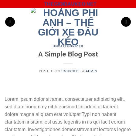
Skip
THEGIOIDAUKEO.NET
to
content
UNCATEGORIZED
A Simple Blog Post
POSTED ON
13/10/2015
BY
ADMIN
Lorem ipsum dolor sit amet, consectetuer adipiscing elit,
sed diam nonummy nibh euismod tincidunt ut laoreet
dolore magna aliquam erat volutpat.Typi non habent
claritatem insitam; est usus legentis in iis qui facit eorum
claritatem. Investigationes demonstraverunt lectores legere