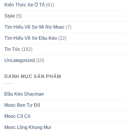
Đán
Kiến Thức Xe Ô Tô
(61)
Trời
2026
2026
Đầy
Style
(5)
Đủ
Tìm Hiểu Về Sơ Mi Rơ Mooc
(7)
Tìm Hiểu Về Xe Đầu Kéo
(22)
Tin Tức
(182)
Uncategorized
(10)
DANH MỤC SẢN PHẨM
Đầu Kéo Shacman
Mooc Ben Tự Đổ
Mooc Cổ Cò
Mooc Lồng Khung Mui