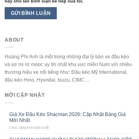
này cho lần bình luận kế tiếp của tôi.
ABOUT
Hoàng Phi Anh là một trong những đại lý bán xe đầu kéo
và sơ mi rơ mooc uy tín nhất khu vực miền Nam với nhiều
thương hiệu xe nổi tiếng như: Đầu kéo Mỹ International,
đầu kéo Hino, Hyundai, Isuzu, CIMC…
MỚI CẬP NHẬT
Giá Xe Đầu Kéo Shacman 2026: Cập Nhật Bảng Giá
Mới Nhất
ở
Chức năng bình luận bị tắt
Giá
Xe