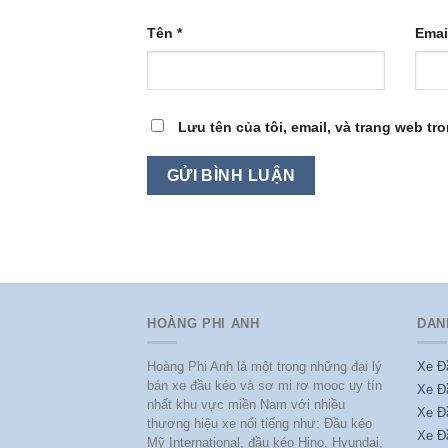
Tên
*
Emai
Lưu tên của tôi, email, và trang web tro
HOÀNG PHI ANH
DAN
Hoàng Phi Anh là một trong những đại lý
Xe Đ
bán xe đầu kéo và sơ mi rơ mooc uy tín
Xe Đ
nhất khu vực miền Nam với nhiều
Xe Đ
thương hiệu xe nổi tiếng như: Đầu kéo
Xe Đ
Mỹ International, đầu kéo Hino, Hyundai,