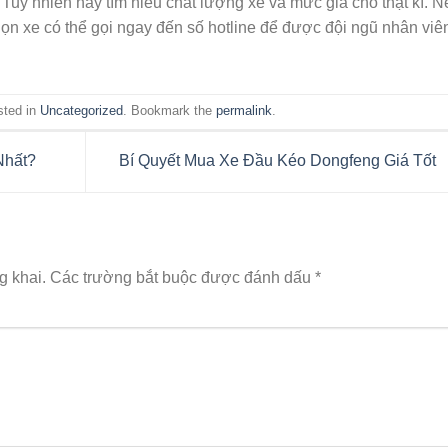
Tuy nhiên hãy tìm hiểu chất lượng xe và mức giá cho thật kĩ. N
ọn xe có thể gọi ngay đến số hotline để được đội ngũ nhân viê
sted in
Uncategorized
. Bookmark the
permalink
.
Nhất?
Bí Quyết Mua Xe Đầu Kéo Dongfeng Giá Tốt
g khai.
Các trường bắt buộc được đánh dấu
*