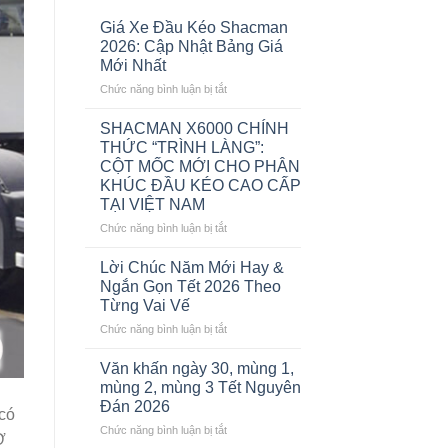
Giá Xe Đầu Kéo Shacman
2026: Cập Nhật Bảng Giá
Mới Nhất
ở
Chức năng bình luận bị tắt
Giá
Xe
SHACMAN X6000 CHÍNH
Đầu
THỨC “TRÌNH LÀNG”:
Kéo
CỘT MỐC MỚI CHO PHÂN
Shacman
KHÚC ĐẦU KÉO CAO CẤP
2026:
TẠI VIỆT NAM
Cập
Nhật
ở
Chức năng bình luận bị tắt
Bảng
SHACMAN
Giá
X6000
Lời Chúc Năm Mới Hay &
Mới
CHÍNH
Ngắn Gọn Tết 2026 Theo
Nhất
THỨC
Từng Vai Vế
“TRÌNH
ở
Chức năng bình luận bị tắt
LÀNG”:
Lời
CỘT
Chúc
MỐC
Văn khấn ngày 30, mùng 1,
Năm
MỚI
mùng 2, mùng 3 Tết Nguyên
Mới
CHO
Đán 2026
 có
Hay
PHÂN
ở
Chức năng bình luận bị tắt
&
KHÚC
Ở
Văn
Ngắn