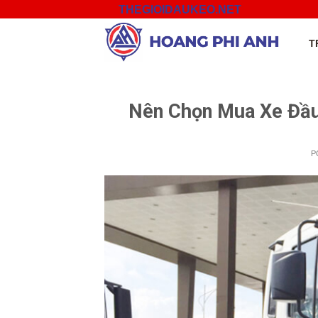
Skip
THEGIOIDAUKEO.NET
to
content
T
Nên Chọn Mua Xe Đầ
P