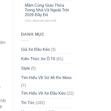
ĐẦU
khấn
Gọn
KÉO
Mâm Cúng Giao Thừa
ngày
Tết
CAO
Trong Nhà Và Ngoài Trời
30,
2026
CẤP
2026 Đầy Đủ
mùng
Theo
TẠI
ở
Chức năng bình luận bị tắt
1,
Từng
VIỆT
Mâm
mùng
Vai
NAM
Cúng
2,
Vế
Giao
mùng
DANH MỤC
Thừa
3
Trong
Tết
iền
Nhà
Nguyên
Giá Xe Đầu Kéo
(3)
Và
Đán
Ngoài
2026
Kiến Thức Xe Ô Tô
(61)
Trời
2026
Đầy
Style
(5)
Đủ
Tìm Hiểu Về Sơ Mi Rơ Mooc
(7)
n
Tìm Hiểu Về Xe Đầu Kéo
(22)
Việt
Tin Tức
(182)
để