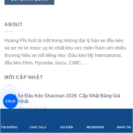
ABOUT
Hoàng Phi Anh là một trong những đại lý bán xe đầu kéo
và sơ mi rơ mooc uy tín nhất khu vực miền Nam với nhiều
thương hiệu xe nổi tiếng như: Đầu kéo Mỹ International,
đầu kéo Hino, Hyundai, Isuzu, CIMC…
MỚI CẬP NHẬT
Giá Xe Đầu Kéo Shacman 2026: Cập Nhật Bảng Giá
Mới Nhất
ZALO
ở
Chức năng bình luận bị tắt
Giá
Xe
SHACMAN X6000 CHÍNH THỨC “TRÌNH LÀNG”: CỘT
0935.967.969
Hotline:
Đầu
MỐC MỚI CHO PHÂN KHÚC ĐẦU KÉO CAO CẤP TẠI
TÌM ĐƯỜNG
CHAT ZALO
GỌI ĐIỆN
MESSENGER
NHẮN TIN
Kéo
VIỆT NAM