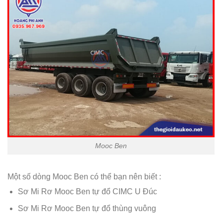
Mooc Ben
Một số dòng Mooc Ben có thể bạn nên biết :
Sơ Mi Rơ Mooc Ben tự đổ CIMC U Đúc
Sơ Mi Rơ Mooc Ben tự đổ thùng vuông