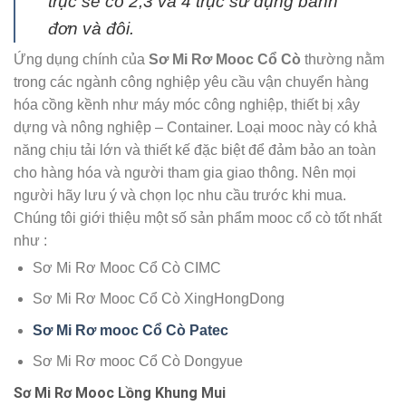
trục sẽ có 2,3 và 4 trục sử dụng bánh
đơn và đôi.
Ứng dụng chính của
Sơ Mi Rơ Mooc Cổ Cò
thường nằm
trong các ngành công nghiệp yêu cầu vận chuyển hàng
hóa cồng kềnh như máy móc công nghiệp, thiết bị xây
dựng và nông nghiệp – Container. Loại mooc này có khả
năng chịu tải lớn và thiết kế đặc biệt để đảm bảo an toàn
cho hàng hóa và người tham gia giao thông. Nên mọi
người hãy lưu ý và chọn lọc nhu cầu trước khi mua.
Chúng tôi giới thiệu một số sản phẩm mooc cổ cò tốt nhất
như :
Sơ Mi Rơ Mooc Cổ Cò CIMC
Sơ Mi Rơ Mooc Cổ Cò XingHongDong
Sơ Mi Rơ mooc Cổ Cò Patec
Sơ Mi Rơ mooc Cổ Cò Dongyue
Sơ Mi Rơ Mooc Lồng Khung Mui