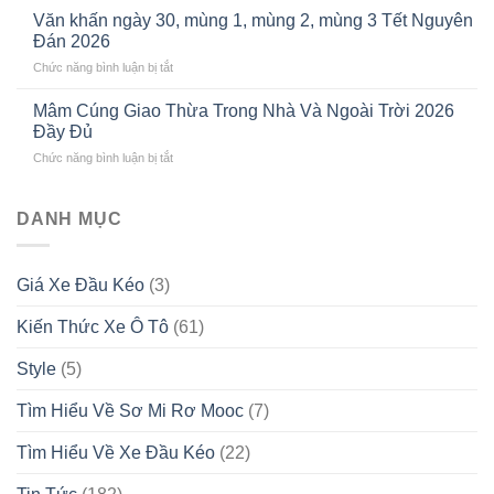
Chúc
CỘT
Văn khấn ngày 30, mùng 1, mùng 2, mùng 3 Tết Nguyên
Năm
MỐC
Đán 2026
Mới
MỚI
ở
Chức năng bình luận bị tắt
Hay
CHO
Văn
&
PHÂN
khấn
Ngắn
Mâm Cúng Giao Thừa Trong Nhà Và Ngoài Trời 2026
KHÚC
ngày
Gọn
Đầy Đủ
ĐẦU
30,
Tết
KÉO
ở
Chức năng bình luận bị tắt
mùng
2026
CAO
Mâm
1,
Theo
CẤP
Cúng
mùng
Từng
TẠI
Giao
DANH MỤC
2,
Vai
VIỆT
Thừa
mùng
Vế
NAM
Trong
3
Nhà
Tết
Giá Xe Đầu Kéo
(3)
Và
Nguyên
Ngoài
Đán
Kiến Thức Xe Ô Tô
(61)
Trời
2026
2026
Đầy
Style
(5)
Đủ
Tìm Hiểu Về Sơ Mi Rơ Mooc
(7)
Tìm Hiểu Về Xe Đầu Kéo
(22)