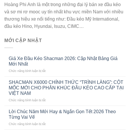
Hoàng Phi Anh là một trong những đại lý bán xe đầu kéo
và sơ mi rơ mooc uy tín nhất khu vực miền Nam với nhiều
thương hiệu xe nổi tiếng như: Đầu kéo Mỹ International,
đầu kéo Hino, Hyundai, Isuzu, CIMC…
MỚI CẬP NHẬT
Giá Xe Đầu Kéo Shacman 2026: Cập Nhật Bảng Giá
Mới Nhất
ở
Chức năng bình luận bị tắt
Giá
Xe
SHACMAN X6000 CHÍNH THỨC “TRÌNH LÀNG”: CỘT
Đầu
MỐC MỚI CHO PHÂN KHÚC ĐẦU KÉO CAO CẤP TẠI
Kéo
VIỆT NAM
Shacman
ở
Chức năng bình luận bị tắt
2026:
SHACMAN
Cập
X6000
Nhật
Lời Chúc Năm Mới Hay & Ngắn Gọn Tết 2026 Theo
CHÍNH
Bảng
Từng Vai Vế
THỨC
Giá
ở
Chức năng bình luận bị tắt
“TRÌNH
Mới
Lời
LÀNG”:
Nhất