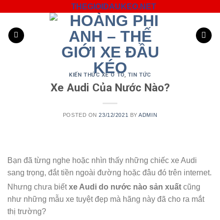
Skip
THEGIOIDAUKEO.NET
to
content
KIẾN THỨC XE Ô TÔ
,
TIN TỨC
Xe Audi Của Nước Nào?
POSTED ON
23/12/2021
BY
ADMIN
Bạn đã từng nghe hoặc nhìn thấy những chiếc xe Audi
sang trọng, đắt tiền ngoài đường hoặc đâu đó trên internet.
Nhưng chưa biết
xe Audi do nước nào sản xuất
cũng
như những mẫu xe tuyệt đẹp mà hãng này đã cho ra mắt
thị trường?