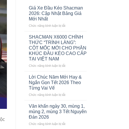
Giá Xe Đầu Kéo Shacman
2026: Cập Nhật Bảng Giá
Mới Nhất
ở
Chức năng bình luận bị tắt
Giá
Xe
SHACMAN X6000 CHÍNH
Đầu
THỨC “TRÌNH LÀNG”:
Kéo
CỘT MỐC MỚI CHO PHÂN
Shacman
KHÚC ĐẦU KÉO CAO CẤP
2026:
TẠI VIỆT NAM
Cập
Nhật
ở
Chức năng bình luận bị tắt
Bảng
SHACMAN
Giá
X6000
Lời Chúc Năm Mới Hay &
Mới
CHÍNH
Ngắn Gọn Tết 2026 Theo
Nhất
THỨC
Từng Vai Vế
“TRÌNH
ở
Chức năng bình luận bị tắt
LÀNG”:
Lời
CỘT
Chúc
MỐC
Văn khấn ngày 30, mùng 1,
Năm
MỚI
mùng 2, mùng 3 Tết Nguyên
Mới
CHO
Đán 2026
độc
Hay
PHÂN
ở
Chức năng bình luận bị tắt
&
KHÚC
Văn
Ngắn