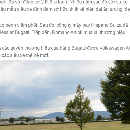
odel 35 với động cơ 2 lít 8 xi lanh. Nhiều năm sau đó với sự cố
iều mẫu siêu xe đình đám sở hữu thiết kế hiện đại ấn tượng, đ
do bệnh viêm phổi. Sau đó, công ty máy bay Hispano Suiza đã
Messier Bugatti. Tiếp đến, Romano Artioli mua lại thương hiệu
cả các quyền thương hiệu của hãng Bugatti được Volkswagen 
 các siêu xe thế hệ mới.