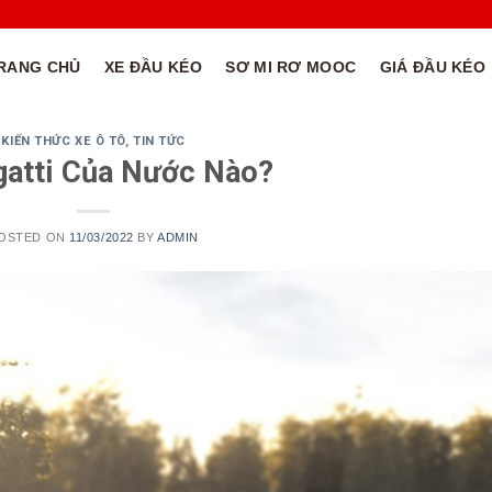
RANG CHỦ
XE ĐẦU KÉO
SƠ MI RƠ MOOC
GIÁ ĐẦU KÉO
KIẾN THỨC XE Ô TÔ
,
TIN TỨC
gatti Của Nước Nào?
OSTED ON
11/03/2022
BY
ADMIN