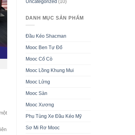
Uncategorized
(10)
DANH MỤC SẢN PHẨM
Đầu Kéo Shacman
Mooc Ben Tự Đổ
Mooc Cổ Cò
Mooc Lồng Khung Mui
Mooc Lửng
Mooc Sàn
Mooc Xương
 một
Phụ Tùng Xe Đầu Kéo Mỹ
Sơ Mi Rơ Mooc
hiên