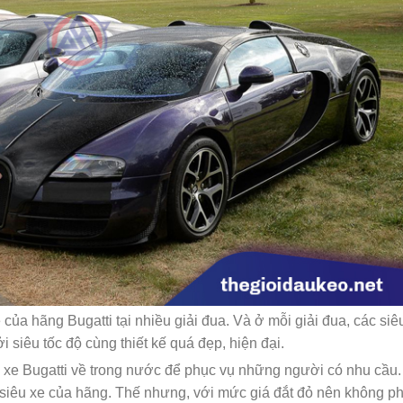
 của hãng Bugatti tại nhiều giải đua. Và ở mỗi giải đua, các siê
 siêu tốc độ cùng thiết kế quá đẹp, hiện đại.
u xe Bugatti về trong nước để phục vụ những người có nhu cầu.
 siêu xe của hãng. Thế nhưng, với mức giá đắt đỏ nên không ph