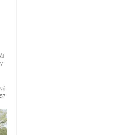
ắt
ây
 Nó
 57