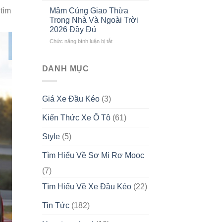
ĐẦU
khấn
Gọn
KÉO
tìm
Mâm Cúng Giao Thừa
ngày
Tết
CAO
Trong Nhà Và Ngoài Trời
30,
2026
CẤP
2026 Đầy Đủ
mùng
Theo
TẠI
ở
Chức năng bình luận bị tắt
1,
Từng
VIỆT
Mâm
mùng
Vai
NAM
Cúng
2,
Vế
Giao
mùng
DANH MỤC
Thừa
3
Trong
Tết
Nhà
Nguyên
Giá Xe Đầu Kéo
(3)
Và
Đán
Ngoài
2026
Kiến Thức Xe Ô Tô
(61)
Trời
2026
Đầy
Style
(5)
Đủ
Tìm Hiểu Về Sơ Mi Rơ Mooc
(7)
Tìm Hiểu Về Xe Đầu Kéo
(22)
Tin Tức
(182)