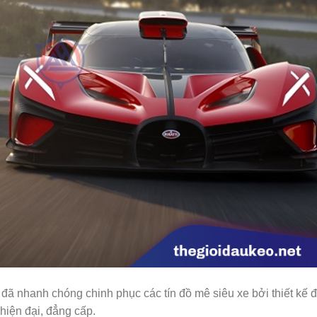
ti đã nhanh chóng chinh phục các tín đồ mê siêu xe bởi thiết kế 
 hiện đại, đẳng cấp.