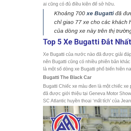
ai cũng có đủ điều kiện để sở hữu.
Khoảng 700
xe Bugatti
đã đượ
chỉ giao 77 xe cho các khách
của dòng xe này trên thị trườn
Top 5 Xe Bugatti Đắt Nhấ
Xe Bugatti của nước nào đã được giải đáp t
nên Bugatti cũng có nhiều phiên bản khá
là một số dòng xe Bugatti phổ biến hiện n
Bugatti The Black Car
Bugatti Chiếc xe màu đen là một chiếc xe
đã được giới thiệu tại Geneva Motor Show 
SC Atlantic huyền thoại ‘mất tích’ của Jean