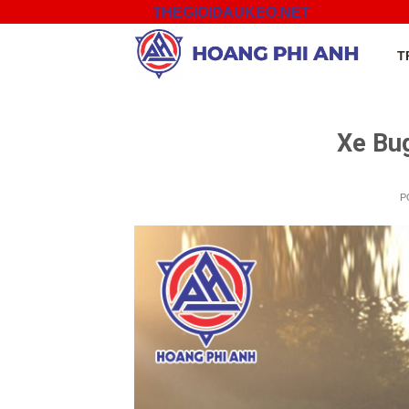
Skip
THEGIOIDAUKEO.NET
to
content
T
Xe Bu
P