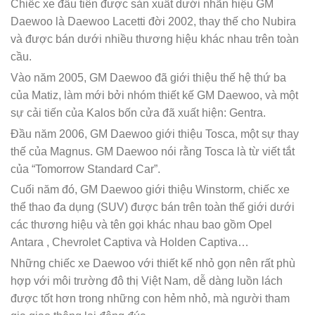
Chiếc xe đầu tiên được sản xuất dưới nhãn hiệu GM
Daewoo là Daewoo Lacetti đời 2002, thay thế cho Nubira
và được bán dưới nhiều thương hiệu khác nhau trên toàn
cầu.
Vào năm 2005, GM Daewoo đã giới thiệu thế hệ thứ ba
của Matiz, làm mới bởi nhóm thiết kế GM Daewoo, và một
sự cải tiến của Kalos bốn cửa đã xuất hiện: Gentra.
Đầu năm 2006, GM Daewoo giới thiệu Tosca, một sự thay
thế của Magnus. GM Daewoo nói rằng Tosca là từ viết tắt
của “Tomorrow Standard Car”.
Cuối năm đó, GM Daewoo giới thiệu Winstorm, chiếc xe
thể thao đa dụng (SUV) được bán trên toàn thế giới dưới
các thương hiệu và tên gọi khác nhau bao gồm Opel
Antara , Chevrolet Captiva và Holden Captiva…
Những chiếc xe Daewoo với thiết kế nhỏ gọn nên rất phù
hợp với môi trường đô thị Việt Nam, dễ dàng luồn lách
được tốt hơn trong những con hẻm nhỏ, mà người tham