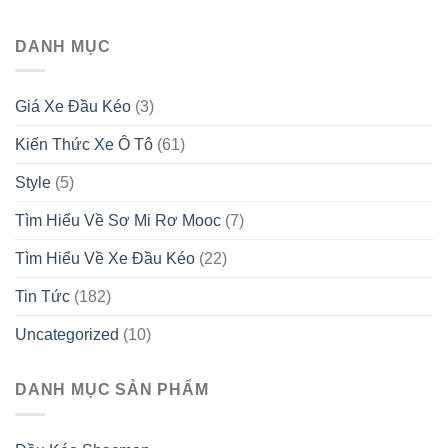
Mâm
1,
Theo
CẤP
Cúng
mùng
Từng
TẠI
Giao
DANH MỤC
2,
Vai
VIỆT
Thừa
mùng
Vế
NAM
Trong
3
Nhà
Tết
Giá Xe Đầu Kéo
(3)
Và
Nguyên
Ngoài
Đán
Kiến Thức Xe Ô Tô
(61)
Trời
2026
2026
Đầy
Style
(5)
Đủ
Tìm Hiểu Về Sơ Mi Rơ Mooc
(7)
Tìm Hiểu Về Xe Đầu Kéo
(22)
Tin Tức
(182)
Uncategorized
(10)
DANH MỤC SẢN PHẨM