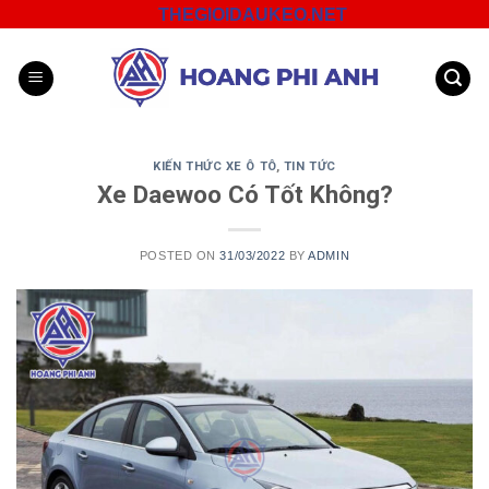
Skip
THEGIOIDAUKEO.NET
to
content
KIẾN THỨC XE Ô TÔ
,
TIN TỨC
Xe Daewoo Có Tốt Không?
POSTED ON
31/03/2022
BY
ADMIN