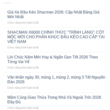
Giá Xe Đầu Kéo Shacman 2026: Cập Nhật Bảng Giá
Mới Nhất
ở
Chức năng bình luận bị tắt
Giá
Xe
SHACMAN X6000 CHÍNH THỨC “TRÌNH LÀNG”: CỘT
Đầu
MỐC MỚI CHO PHÂN KHÚC ĐẦU KÉO CAO CẤP TẠI
Kéo
VIỆT NAM
Shacman
ở
Chức năng bình luận bị tắt
2026:
SHACMAN
Cập
X6000
Nhật
Lời Chúc Năm Mới Hay & Ngắn Gọn Tết 2026 Theo
CHÍNH
Bảng
Từng Vai Vế
THỨC
Giá
ở
Chức năng bình luận bị tắt
“TRÌNH
Mới
Lời
LÀNG”:
Nhất
Chúc
CỘT
Văn khấn ngày 30, mùng 1, mùng 2, mùng 3 Tết Nguyên
Năm
MỐC
Đán 2026
Mới
MỚI
ở
Chức năng bình luận bị tắt
Hay
CHO
Văn
&
PHÂN
khấn
Ngắn
Mâm Cúng Giao Thừa Trong Nhà Và Ngoài Trời 2026
KHÚC
ngày
Gọn
Đầy Đủ
ĐẦU
30,
Tết
KÉO
ở
Chức năng bình luận bị tắt
mùng
2026
CAO