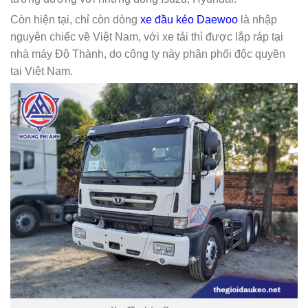
Còn hiện tại, chỉ còn dòng
xe đầu kéo Daewoo
là nhập
nguyên chiếc về Việt Nam, với xe tải thì được lắp ráp tại
nhà máy Đô Thành, do công ty này phân phối độc quyền
tại Việt Nam.