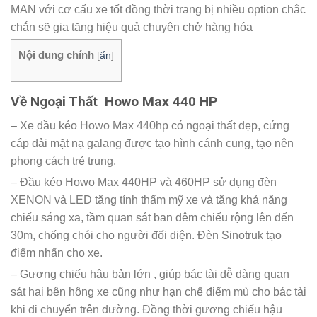
MAN với cơ cấu xe tốt đồng thời trang bị nhiều option chắc
chắn sẽ gia tăng hiệu quả chuyên chở hàng hóa
Nội dung chính
[
ẩn
]
Về Ngoại Thất Howo Max 440 HP
– Xe đầu kéo Howo Max 440hp có ngoại thất đẹp, cứng
cáp dải mặt nạ galang được tạo hình cánh cung, tạo nên
phong cách trẻ trung.
– Đầu kéo Howo Max 440HP và 460HP sử dụng đèn
XENON và LED tăng tính thẩm mỹ xe và tăng khả năng
chiếu sáng xa, tầm quan sát ban đêm chiếu rộng lên đến
30m, chống chói cho người đối diện. Đèn Sinotruk tạo
điểm nhấn cho xe.
– Gương chiếu hậu bản lớn , giúp bác tài dễ dàng quan
sát hai bên hông xe cũng như hạn chế điểm mù cho bác tài
khi di chuyển trên đường. Đồng thời gương chiếu hậu