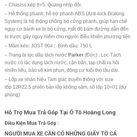
– Chasiss kép 8+5. Quang nhíp đôi.
– Hệ thống phanh: hỗ trợ phanh ABS (Anti-lock Braking
System) là hệ thống chống bó cứng phanh, giúp hạn chế
nguy cơ bánh xe bị bó cứng, mất độ bám đường dẫn đến
bị trượt, gây nguy hiểm cho người điều khiển phương tiện
– Mâm kéo: JOST 90≠ ; Bình dầu: 750 L
– Trang bị lọc dầu tách nước
Parker
(Đức) : Lọc Tách
nước có tác dụng tách nước, cặn bẩn, tạp chất ra hỏi
nhiên liệu, bảo vệ kim phun, động cơ tuổi thọ lâu dài.
– Lốp xe nhãn hiệu Tam giác truyền thống với size
lốp 12R22.5 phiên bản lốp không săm, số lốp 10+01 (dự
phòng)
Hỗ Trợ Mua Trả Góp Tại Ô Tô Hoàng Long
Điều Kiện Mua Trả Góp :
NGƯỜI MUA XE CẦN CÓ NHỮNG GIẤY TỜ CÁ