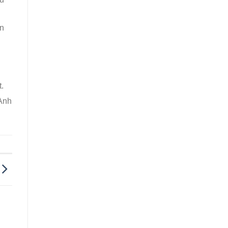
ền
.
Anh