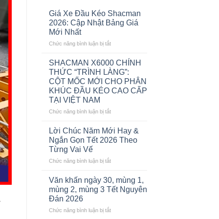
Giá Xe Đầu Kéo Shacman
2026: Cập Nhật Bảng Giá
Mới Nhất
ở
Chức năng bình luận bị tắt
Giá
Xe
SHACMAN X6000 CHÍNH
Đầu
THỨC “TRÌNH LÀNG”:
Kéo
CỘT MỐC MỚI CHO PHÂN
Shacman
KHÚC ĐẦU KÉO CAO CẤP
2026:
TẠI VIỆT NAM
Cập
Nhật
ở
Chức năng bình luận bị tắt
Bảng
SHACMAN
Giá
X6000
Lời Chúc Năm Mới Hay &
Mới
CHÍNH
Ngắn Gọn Tết 2026 Theo
Nhất
THỨC
Từng Vai Vế
“TRÌNH
ở
Chức năng bình luận bị tắt
LÀNG”:
Lời
CỘT
Chúc
MỐC
Văn khấn ngày 30, mùng 1,
Năm
MỚI
mùng 2, mùng 3 Tết Nguyên
Mới
CHO
Đán 2026
y
Hay
PHÂN
ở
Chức năng bình luận bị tắt
&
KHÚC
Văn
Ngắn