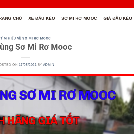
RANG CHỦ
XE ĐẦU KÉO
SƠ MI RƠ MOOC
GIÁ ĐẦU KÉO
TÌM HIỂU VỀ SƠ MI RƠ MOOC
Tùng Sơ Mi Rơ Mooc
OSTED ON
17/05/2021
BY
ADMIN