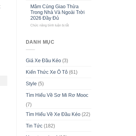
ĐẦU
khấn
Gọn
KÉO
t
Mâm Cúng Giao Thừa
ngày
Tết
CAO
Trong Nhà Và Ngoài Trời
30,
2026
CẤP
2026 Đầy Đủ
mùng
Theo
TẠI
ở
Chức năng bình luận bị tắt
1,
Từng
VIỆT
Mâm
mùng
Vai
NAM
Cúng
2,
Vế
Giao
mùng
DANH MỤC
Thừa
3
Trong
Tết
Nhà
Nguyên
Giá Xe Đầu Kéo
(3)
Và
Đán
Ngoài
2026
Kiến Thức Xe Ô Tô
(61)
Trời
2026
Đầy
Style
(5)
Đủ
Tìm Hiểu Về Sơ Mi Rơ Mooc
(7)
Tìm Hiểu Về Xe Đầu Kéo
(22)
Tin Tức
(182)