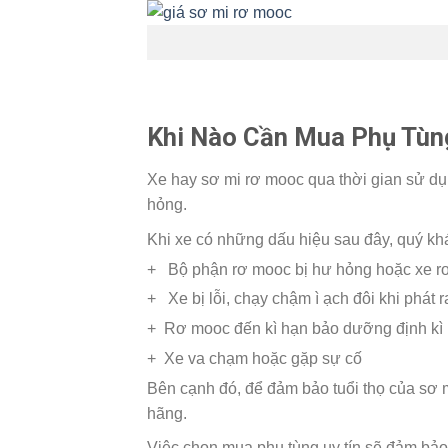
Khi Nào Cần Mua Phụ Tù
Xe hay sơ mi rơ mooc qua thời gian sử dụ
hỏng.
Khi xe có những dấu hiệu sau đây, quý kh
+ Bộ phận rơ mooc bị hư hỏng hoặc xe 
+ Xe bị lỗi, chạy chậm ì ạch đôi khi phát 
+ Rơ mooc đến kì hạn bảo dưỡng định kì
+ Xe va chạm hoặc gặp sự cố
Bên cạnh đó, để đảm bảo tuổi thọ của sơ m
hãng.
Việc chọn mua phụ tùng uy tín sẽ đảm bảo