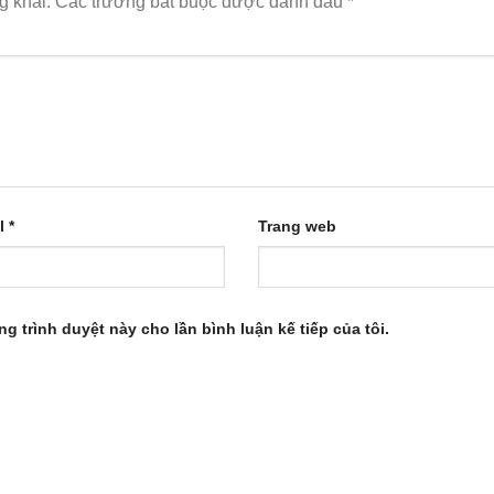
g khai.
Các trường bắt buộc được đánh dấu
*
l
*
Trang web
ng trình duyệt này cho lần bình luận kế tiếp của tôi.