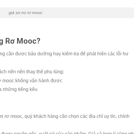
giá sơ mi rơ mooc
ng Rơ Mooc?
ng cần được bảo dưỡng hay kiểm tra để phát hiện các lỗi hư
ách nên nên thay thế phụ tùng:
rơ mooc không vận hành được
ra những tiếng kêu
i rơ mooc, quý khách hàng cần chọn các địa chỉ uy tín, chính
 được nguồn gốc, xuất xứ của sản phẩm. Giá cả hợp lí cũng n