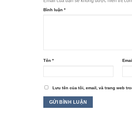
Email của bạn sẽ không được hiển thị côn
Bình luận
*
Tên
*
Emai
Lưu tên của tôi, email, và trang web tro