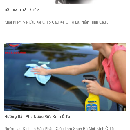
Cầu Xe Ô Tô Là Gì?
Khái Niệm Về Cầu Xe Ô Tô Cầu Xe Ô Tô Là Phần Hình Cầu[...]
Hướng Dẫn Pha Nước Rửa Kính Ô Tô
Nước Lau Kính Là Sản Phẩm Giúp Làm Sạch Bề Mặt Kính Ô Tô,