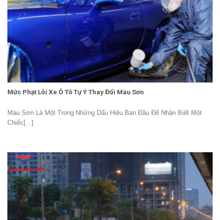
Mức Phạt Lỗi Xe Ô Tô Tự Ý Thay Đổi Màu Sơn
Màu Sơn Là Một Trong Những Dấu Hiệu Ban Đầu Để Nhận Biết Một
Chiếc[...]