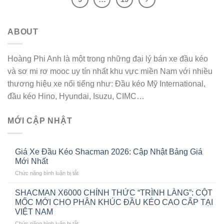
ABOUT
Hoàng Phi Anh là một trong những đại lý bán xe đầu kéo
và sơ mi rơ mooc uy tín nhất khu vực miền Nam với nhiều
thương hiệu xe nổi tiếng như: Đầu kéo Mỹ International,
đầu kéo Hino, Hyundai, Isuzu, CIMC…
MỚI CẬP NHẬT
Giá Xe Đầu Kéo Shacman 2026: Cập Nhật Bảng Giá
Mới Nhất
ở
Chức năng bình luận bị tắt
Giá
Xe
SHACMAN X6000 CHÍNH THỨC “TRÌNH LÀNG”: CỘT
Đầu
MỐC MỚI CHO PHÂN KHÚC ĐẦU KÉO CAO CẤP TẠI
Kéo
VIỆT NAM
Shacman
ở
Chức năng bình luận bị tắt
2026: