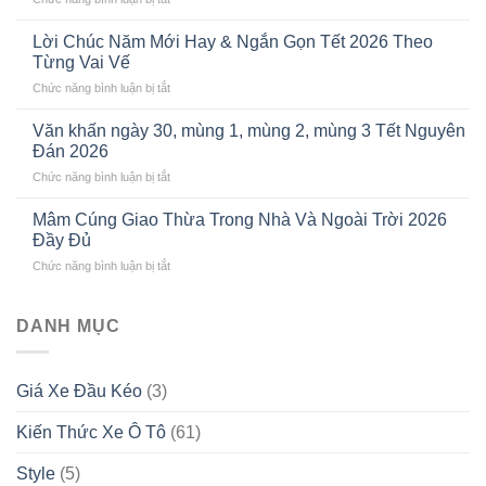
SHACMAN
Cập
X6000
Nhật
Lời Chúc Năm Mới Hay & Ngắn Gọn Tết 2026 Theo
CHÍNH
Bảng
Từng Vai Vế
THỨC
Giá
ở
Chức năng bình luận bị tắt
“TRÌNH
Mới
Lời
LÀNG”:
Nhất
Chúc
CỘT
Văn khấn ngày 30, mùng 1, mùng 2, mùng 3 Tết Nguyên
Năm
MỐC
Đán 2026
Mới
MỚI
ở
Chức năng bình luận bị tắt
Hay
CHO
Văn
&
PHÂN
khấn
Ngắn
Mâm Cúng Giao Thừa Trong Nhà Và Ngoài Trời 2026
KHÚC
ngày
Gọn
Đầy Đủ
ĐẦU
30,
Tết
KÉO
ở
Chức năng bình luận bị tắt
mùng
2026
CAO
Mâm
1,
Theo
CẤP
Cúng
mùng
Từng
TẠI
Giao
DANH MỤC
2,
Vai
VIỆT
Thừa
mùng
Vế
NAM
Trong
3
Nhà
Tết
Giá Xe Đầu Kéo
(3)
Và
Nguyên
Ngoài
Đán
Kiến Thức Xe Ô Tô
(61)
Trời
2026
2026
Đầy
Style
(5)
Đủ