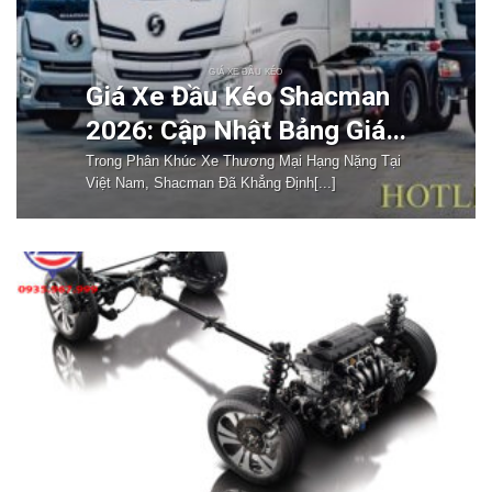
GIÁ XE ĐẦU KÉO
Giá Xe Đầu Kéo Shacman
2026: Cập Nhật Bảng Giá
Mới Nhất
Trong Phân Khúc Xe Thương Mại Hạng Nặng Tại
Việt Nam, Shacman Đã Khẳng Định[...]