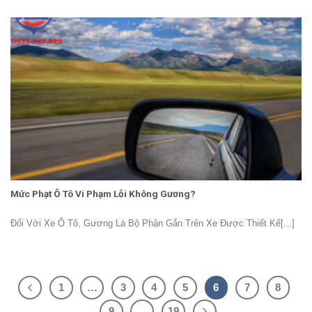
Mức Phạt Ô Tô Vi Phạm Lỗi Không Gương?
Đối Với Xe Ô Tô, Gương Là Bộ Phận Gắn Trên Xe Được Thiết Kế[...]
1
…
3
4
5
6
7
8
9
…
19